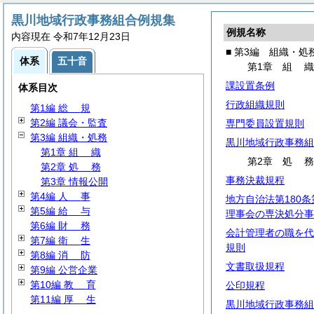
黒川地域行政事務組合例規集
例規名称
内容現在 令和7年12月23日
■ 第3編 組織・処
体系
五十音
第1章
組
課設置条例
体系目次
行政組織規則
第1編
総
規
第2編 議会・監査
専門委員設置規則
第3編 組織・処務
黒川地域行政事務組
第1章
組
織
第2章
処
第2章
処
務
事務決裁規程
第3章 情報公開
第4編
人
事
地方自治法第180
第5編
給
与
理事会の専決処分事
第6編
財
務
会計管理者の職を代
第7編
衛
生
規則
第8編
消
防
文書取扱規程
第9編 公営企業
第10編
教
育
公印規程
第11編
厚
生
黒川地域行政事務組