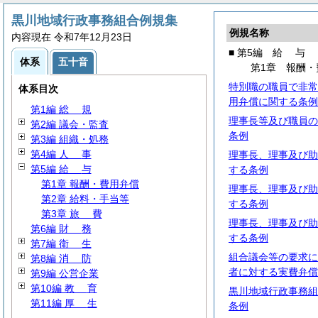
黒川地域行政事務組合例規集
例規名称
内容現在 令和7年12月23日
■ 第5編
給
与
体系
五十音
第1章 報酬・
特別職の職員で非常
体系目次
用弁償に関する条例
第1編
総
規
理事長等及び職員の
第2編 議会・監査
条例
第3編 組織・処務
第4編
人
事
理事長、理事及び助
第5編
給
与
する条例
第1章 報酬・費用弁償
理事長、理事及び助
第2章 給料・手当等
する条例
第3章
旅
費
理事長、理事及び助
第6編
財
務
する条例
第7編
衛
生
組合議会等の要求に
第8編
消
防
者に対する実費弁償
第9編 公営企業
第10編
教
育
黒川地域行政事務組
第11編
厚
生
条例