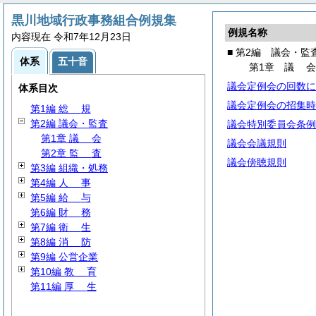
黒川地域行政事務組合例規集
例規名称
内容現在 令和7年12月23日
■ 第2編 議会・監
体系
五十音
第1章
議
議会定例会の回数に
体系目次
議会定例会の招集時
第1編
総
規
第2編 議会・監査
議会特別委員会条例
第1章
議
会
議会会議規則
第2章
監
査
議会傍聴規則
第3編 組織・処務
第4編
人
事
第5編
給
与
第6編
財
務
第7編
衛
生
第8編
消
防
第9編 公営企業
第10編
教
育
第11編
厚
生