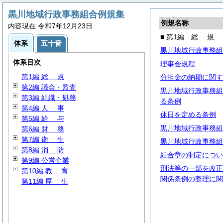
黒川地域行政事務組合例規集
例規名称
内容現在 令和7年12月23日
■ 第1編
総
規
体系
五十音
黒川地域行政事務組
体系目次
理事会規程
第1編
総
規
分担金の納期に関す
第2編 議会・監査
黒川地域行政事務組
第3編 組織・処務
る条例
第4編
人
事
休日を定める条例
第5編
給
与
黒川地域行政事務組
第6編
財
務
第7編
衛
生
黒川地域行政事務組
第8編
消
防
組合章の制定につい
第9編 公営企業
刑法等の一部を改正
第10編
教
育
関係条例の整理に関
第11編
厚
生