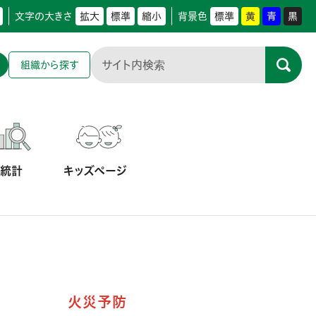
文字の大きさ
拡大
標準
縮小
背景色
標準
黄
青
黒
組織から探す
防統計
キッズページ
火災予防