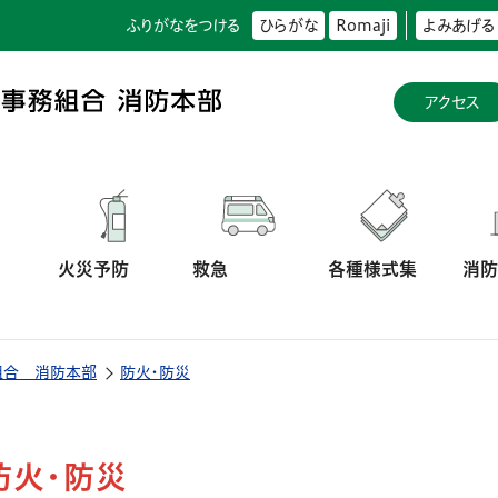
ふりがなをつける
ひらがな
Romaji
よみあげる
アクセス
火災予防
救急
各種様式集
消
組合 消防本部
防火・防災
防火・防災