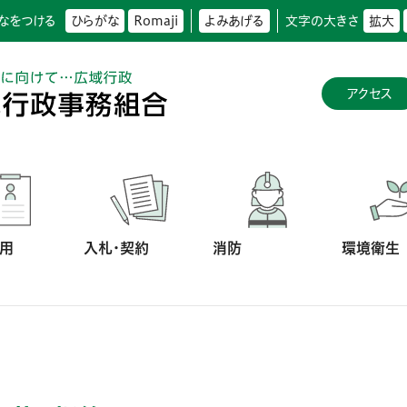
なをつける
ひらがな
Romaji
よみあげる
文字の大きさ
拡大
アクセス
用
入札・契約
消防
環境衛生