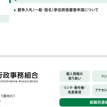
競争入札（一般・指名）参加資格審査申請について
個人情報の
リ
取り扱い
リンク・著作権・
アクセ
免責事項
5番地の1
）
組織別連
分