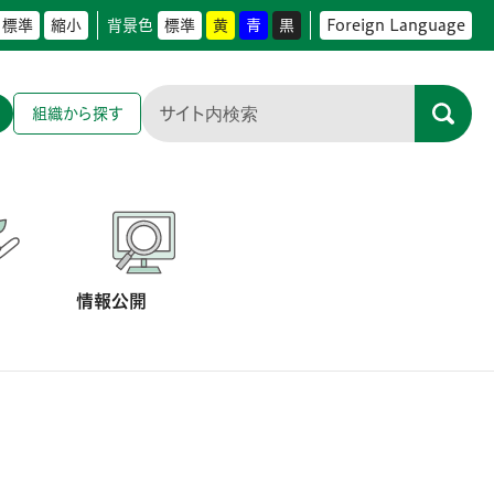
標準
縮小
背景色
標準
黄
青
黒
Foreign Language
組織から探す
情報公開