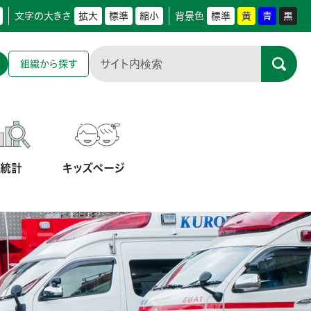
文字の大きさ
拡大
標準
縮小
背景色
標準
黄
青
黒
組織から探す
防統計
キッズページ