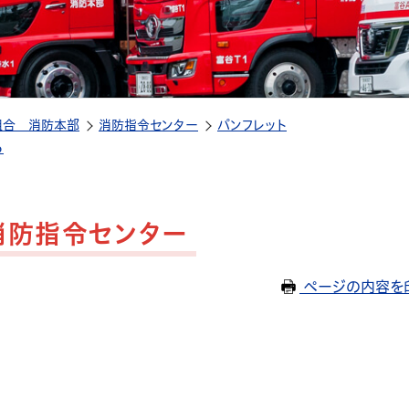
組合 消防本部
消防指令センター
パンフレット
る
消防指令センター
ページの内容を