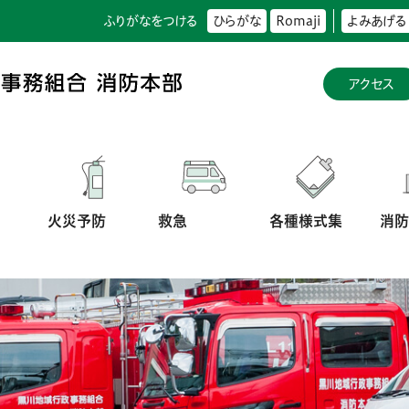
ふりがなをつける
ひらがな
Romaji
よみあげる
アクセス
火災予防
救急
各種様式集
消