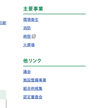
主要事業
環境衛生
印刷
消防
病院
火葬場
他リンク
議会
施設整備事業
組合例規集
認定審査会