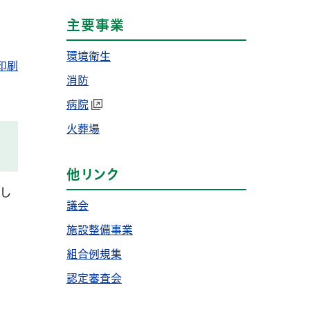
主要事業
環境衛生
印刷
消防
病院
火葬場
他リンク
し
議会
施設整備事業
組合例規集
認定審査会