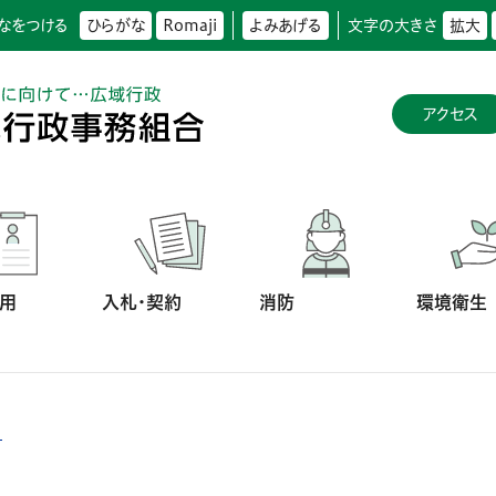
なをつける
ひらがな
Romaji
よみあげる
文字の大きさ
拡大
アクセス
用
入札・契約
消防
環境衛生
る