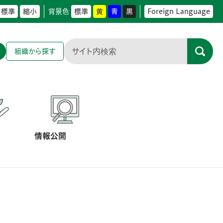
標準
縮小
背景色
標準
黄
青
黒
Foreign Language
組織から探す
情報公開