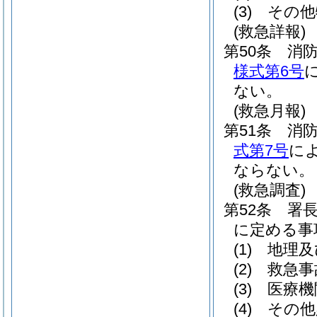
(3)
その他
(救急詳報)
第50条
消
様式第6号
ない。
(救急月報)
第51条
消
式第7号
に
ならない。
(救急調査)
第52条
署
に定める事
(1)
地理及
(2)
救急事
(3)
医療機
(4)
その他