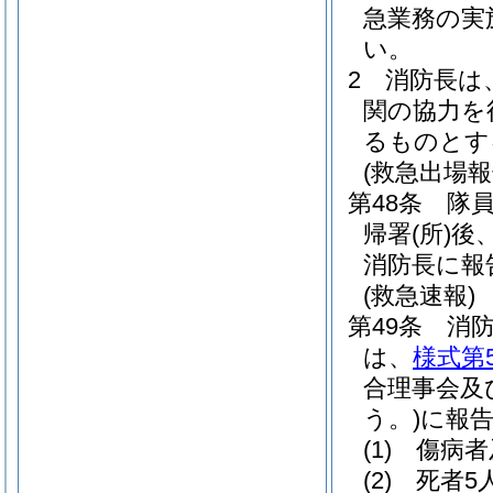
急業務の実
い。
2
消防長は
関の協力を
るものとす
(救急出場報
第48条
隊
帰署
(所)
後
消防長に報
(救急速報)
第49条
消
は、
様式第
合理事会及
う。)
に報
(1)
傷病者
(2)
死者5