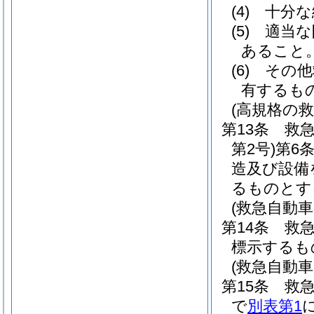
(4)
十分な
(5)
適当な
あること
(6)
その他
有するも
(高規格の
第13条
救
第2号)
第6
造及び設備
るものとす
(救急自動車
第14条
救
標示するも
(救急自動
第15条
救
で
別表第1