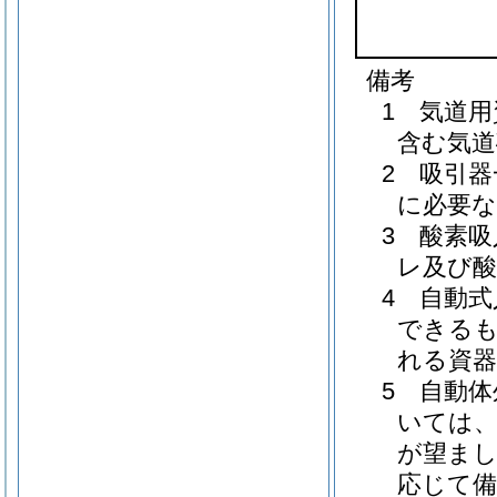
備考
1 気道
含む気道
2 吸引
に必要な
3 酸素
レ及び酸
4 自動
できるも
れる資
5 自動
いては、
が望ま
応じて