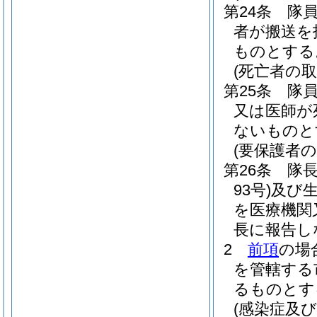
第24条
隊
者が搬送を
ものとする
(死亡者の取
第25条
隊
又は医師が
ないものと
(要保護者の
第26条
隊
93号)
及び
を医療機関
長に報告し
2
前項
の場
を管轄する
るものとす
(感染症及