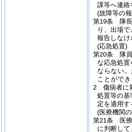
課等へ連絡
(故障等の報
第19条
隊
り、出場で
報告しなけ
(応急処置)
第20条
隊
な応急処置
ならない。
ことができ
2
傷病者に
処置等の基
定を適用す
(医療機関の
第21条
医
に判断して