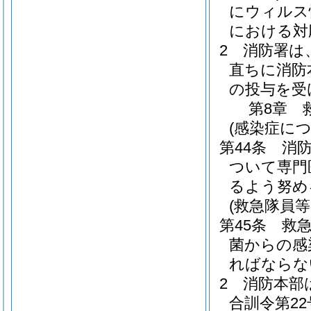
にウィルス
における対
2
消防署は
直ちに消防
の投与を受
第8章
(感染症に
第44条
消
ついて専門
るよう努め
(救急隊員等
第45条
救
菌からの感
ればならな
2
消防本部
合訓令第22