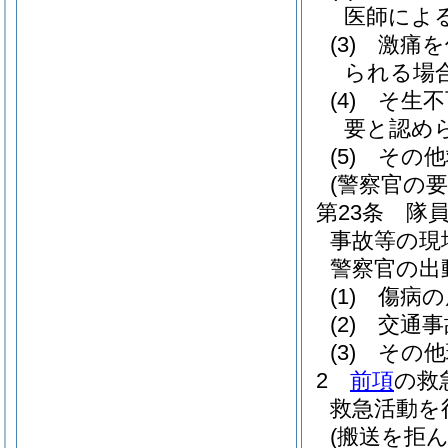
医師によ
(3)
激痛を
られる場
(4)
そ生不
要と認め
(5)
その他
(警察官の要
第23条
隊
事故等の現
警察官の出
(1)
傷病の
(2)
交通事
(3)
その他
2
前項
の救
救急活動を
(搬送を拒