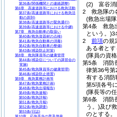
(2)
富谷消
第36条
(関係機関との連絡調整)
第6章
高速道路等における救急活動
2
救急隊の
第37条
(高速道路等における救急活
動の原則)
(救急出場隊
第38条
(高速道路等の緊急通行)
第4条
救急
第39条
(高速道路等における中継)
第7章
救急自動車の取扱い
という。)
第40条
(救急資器材の点検)
2
前項
の規
第41条
(救急自動車の消毒)
第42条
(救急自動車の整備)
ある者とす
第43条
(感染防止対策)
(隊員の資格
第8章
救急隊員等の健康管理
第44条
(感染症についての講習会の
第5条
消防
実施)
律第36号
第45条
(救急隊員等の健康管理)
第46条
(感染防止措置)
有する消防
第9章
救急業務計画等
第47条
(救急業務計画)
第5項各号
第48条
(救急出場報告)
(隊長等の任
第49条
(救急速報)
第50条
(救急詳報)
第6条
消防
第51条
(救急月報)
う。)
及び
第52条
(救急調査)
第53条
(日誌)
のとする。
第10章
応急手当の普及啓発