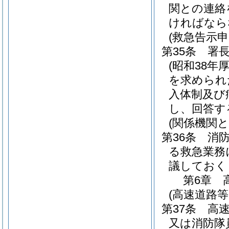
関との連絡
ければなら
(救急告示
第35条
署
(昭和38年
を求められ
入体制及び
し、回答す
(関係機関と
第36条
消
る救急業務
議しておく
第6章
(高速道路
第37条
高
又は消防隊