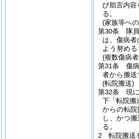
び助言内容
る。
(家族等への
第30条
隊
は、傷病者
よう努める
(複数傷病
第31条
傷
者から搬送
(転院搬送)
第32条
現
下「転院搬
からの転院
し、かつ搬
る。
2
転院搬送