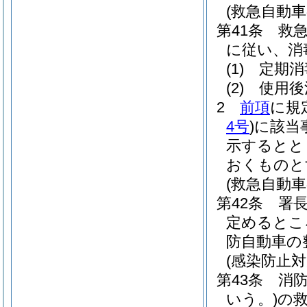
(救急自動車
第41条
救
に従い、消
(1)
定期消
(2)
使用後
2
前項
に規
4号
)
に該当
示するとと
おくものと
(救急自動車
第42条
署
定めるとこ
防自動車の
(感染防止対
第43条
消
いう。)
の