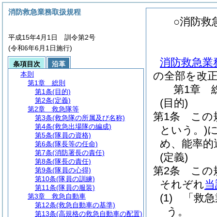
消防救急業務取扱規程
○消防救
平成15年4月1日 訓令第2号
(令和6年6月1日施行)
消防救急業
条項目次
沿革
の全部を改
本則
第1章
総則
第1章
第1条
(目的)
第2条
(定義)
(目的)
第2章
救急隊等
第1条
この
第3条
(救急隊の所属及び名称)
第4条
(救急出場隊の編成)
という。)
第5条
(隊員の資格)
め、能率的
第6条
(隊長等の任命)
第7条
(消防署長の責任)
(定義)
第8条
(隊長の責任)
第2条
この
第9条
(隊員の心得)
第10条
(隊員の訓練)
それぞれ
当
第11条
(隊員の服装)
(1)
「救急
第3章
救急自動車
第12条
(救急自動車の基準)
う。
第13条
(高規格の救急自動車の配置)