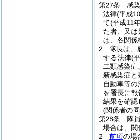
第27条
感
法律
(平成1
て
(平成11
た者、又は
は、各関係
2
隊長は、
する法律
(
二類感染症
新感染症と
自動車等の
を署長に報
結果を確認
(関係者の同
第28条
隊
場合は、関
2
前項
の場