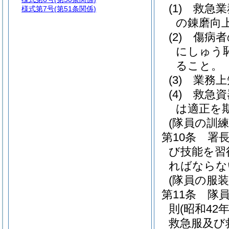
(1)
救急業
様式第7号
(第51条関係)
の錬磨向
(2)
傷病者
にしゅう
ること。
(3)
業務上
(4)
救急資
は適正を
(隊員の訓練
第10条
署
び技能を習
ればならな
(隊員の服装
第11条
隊
則
(昭和42
救急服及び