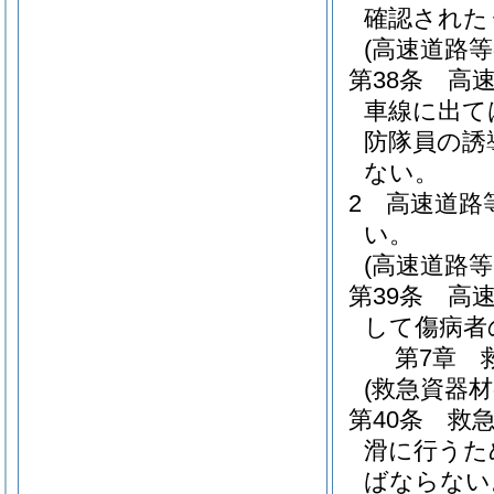
確認された
(高速道路等
第38条
高
車線に出て
防隊員の誘
ない。
2
高速道路
い。
(高速道路
第39条
高
して傷病者
第7章
(救急資器材
第40条
救
滑に行うた
ばならない