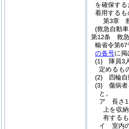
を確保する
着用するも
第3章
(救急自動車
第12条
救
輸省令第67
の各号
に掲
(1)
隊員3
定めるも
(2)
四輪自
(3)
傷病者
と。
ア
長さ1
上を収
有する
イ
室内