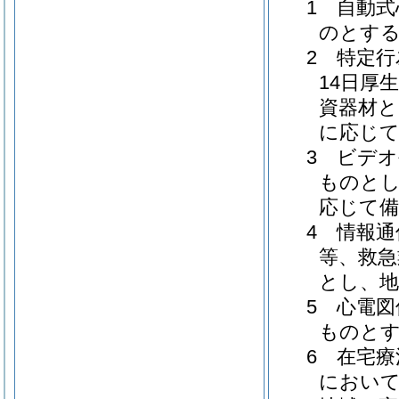
1 自動
のとす
2 特定行
14日厚
資器材と
に応じ
3 ビデ
ものと
応じて
4 情報
等、救急
とし、
5 心電
ものと
6 在宅
において