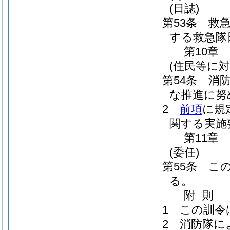
(日誌)
第53条
救
する救急隊
第10章
(住民等に
第54条
消
な推進に努
2
前項
に規
関する実施
第11章
(委任)
第55条
こ
る。
附
則
1
この訓令
2
消防隊に