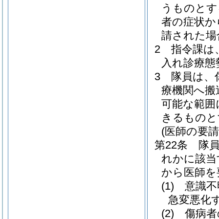
うものとす
者の症状か
請された場
2
指令課は
入れ診療態
3
隊員は、
療機関へ搬
可能な範囲
きるものと
(医師の要請
第22条
隊
れかに該当
から医師を
(1)
意識不
急変悪化
(2)
傷病者