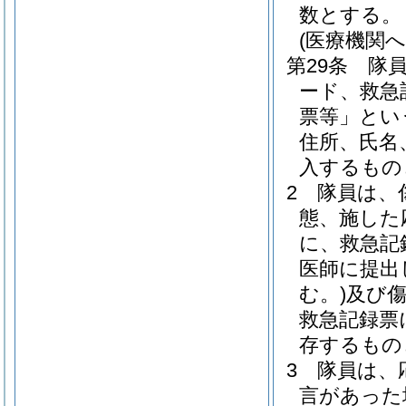
数とする。
(医療機関
第29条
隊
ード、救急
票等」とい
住所、氏名
入するもの
2
隊員は、
態、施した
に、救急記
医師に提出
む。)
及び
救急記録票
存するもの
3
隊員は、
言があった