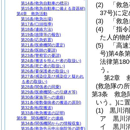
第14条
(救急自動車の標示)
(2)
「救急
第15条
(救急自動車に備える資器材)
37号)
に定
第4章
救急活動
第16条
(救急出場)
(3)
「救急
第17条
(口頭指導)
(4)
「指令
第18条
(連絡方法)
第19条
(故障等の報告)
た人的物
第20条
(応急処置)
(5)
「高速
第21条
(医療機関の選定)
第22条
(医師の要請)
号)
第4条
第23条
(警察官の要請)
法律第180
第24条
(搬送を拒んだ者の取扱い)
第25条
(死亡者の取扱い)
う。
第26条
(要保護者の取扱い)
第27条
(感染症及び感染症と疑われ
第2章
る者の取扱い)
(救急隊の所
第28条
(関係者の同乗)
第29条
(医療機関への引継ぎ等)
第3条
救急
第30条
(家族等への連絡)
いう。)
に
第31条
(複数傷病者の搬送の原則)
第32条
(転院搬送)
(1)
黒川消
第33条
(救急搬送の証明)
ア
黒川
第5章
関係機関との連絡
第34条
(関係機関からの情報収集)
イ
黒川
第35条
(救急告示申出病院等の調査)