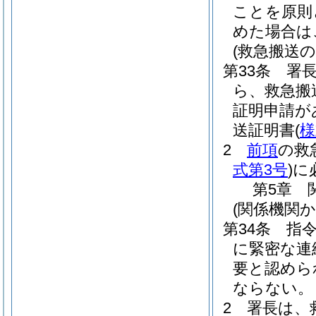
ことを原則
めた場合は
(救急搬送の
第33条
署
ら、救急搬
証明申請が
送証明書
(
様
2
前項
の救
式第3号
)
に
第5章
(関係機関
第34条
指
に緊密な連
要と認めら
ならない。
2
署長は、