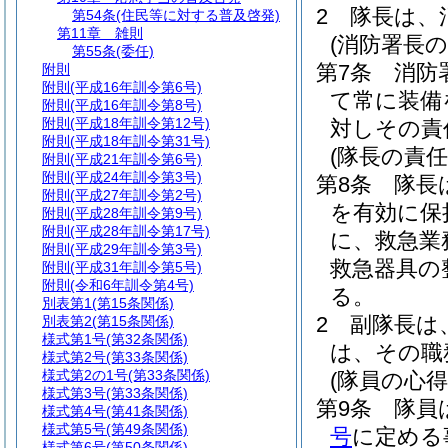
2
隊長は、
第54条
(住民等に対する普及啓発)
第11章
雑則
(消防署長の
第55条
(委任)
第7条
消防
附則
附則
(平成16年訓令第6号)
て常に装備
附則
(平成16年訓令第8号)
附則
(平成18年訓令第12号)
対しその責
附則
(平成18年訓令第31号)
(隊長の責任
附則
(平成21年訓令第6号)
附則
(平成24年訓令第3号)
第8条
隊長
附則
(平成27年訓令第2号)
を有効に保
附則
(平成28年訓令第9号)
附則
(平成28年訓令第17号)
に、救急業
附則
(平成29年訓令第3号)
救急器具の
附則
(平成31年訓令第5号)
附則
(令和6年訓令第4号)
る。
別表第1
(第15条関係)
2
副隊長は
別表第2
(第15条関係)
様式第1号
(第32条関係)
は、その職
様式第2号
(第33条関係)
様式第2の1号
(第33条関係)
(隊員の心得
様式第3号
(第33条関係)
第9条
隊員
様式第4号
(第41条関係)
様式第5号
(第49条関係)
号
に定める
様式第6号
(第50条関係)