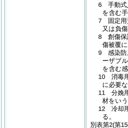
6 手動
を含む手
7 固定
又は負傷
8 創傷
傷被覆に
9 感染
ーザブル
を含む感
10 消
に必要な
11 分
材をい
12 冷
る。
別表第2
(第1