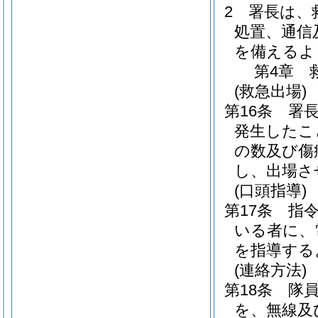
2
署長は、
処置、通信
を備えるよ
第4章
(救急出場)
第16条
署
発生したこ
の数及び傷
し、出場さ
(口頭指導)
第17条
指
いる者に、
を指導する
(連絡方法)
第18条
隊
を、無線及