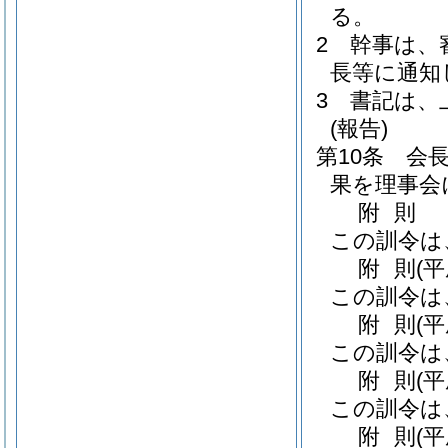
る。
2
幹事は、
長等に通知
3
書記は、
(報告)
第10条
会
果を理事会
附
則
この訓令は
附
則
(
この訓令は
附
則
(
この訓令は
附
則
(
この訓令は
附
則
(