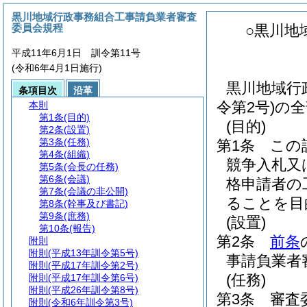
黒川地域行政事務組合工事請負業者審査
委員会規程
○黒川地
平成11年6月1日 訓令第11号
(令和6年4月1日施行)
黒川地域行
条項目次
沿革
令第2号)の
本則
第1条
(目的)
(目的)
第2条
(設置)
第3条
(任務)
第1条
この
第4条
(組織)
競争入札又
第5条
(会長の任務)
第6条
(会議)
格申請者の
第7条
(会議の非公開)
ることを目
第8条
(幹事及び書記)
第9条
(庶務)
(設置)
第10条
(報告)
第2条
前条
附則
附則
(平成13年訓令第5号)
事請負業者
附則
(平成17年訓令第2号)
(任務)
附則
(平成17年訓令第6号)
附則
(平成26年訓令第8号)
第3条
審査
附則
(令和6年訓令第3号)