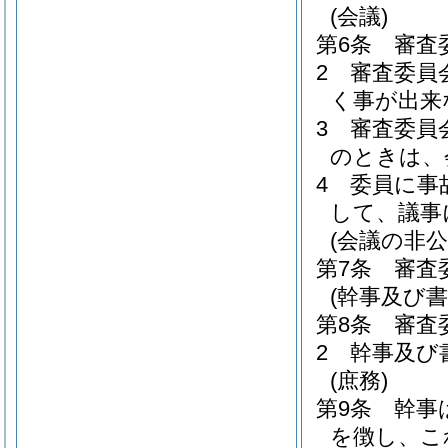
(会議)
第6条
審査
2
審査委員
く事が出来
3
審査委員
のときは、
4
委員に事
して、議事
(会議の非公
第7条
審査
(幹事及び書
第8条
審査
2
幹事及び
(庶務)
第9条
幹事
を徴し、こ