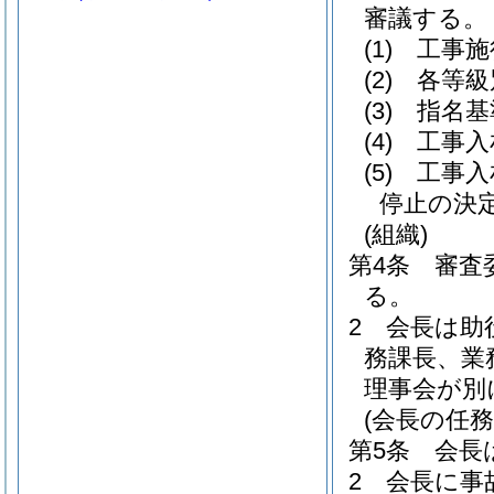
審議する。
(1)
工事施
(2)
各等級
(3)
指名基
(4)
工事入
(5)
工事入
停止の決
(組織)
第4条
審査
る。
2
会長は助
務課長、業
理事会が別
(会長の任務
第5条
会長
2
会長に事